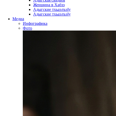
Адыгская свадьба
Женщина в Хабзэ
Адыгские тхьаэлъэIу
Адыгские тхьаэлъэIу
Медиа
Инфографика
Фото