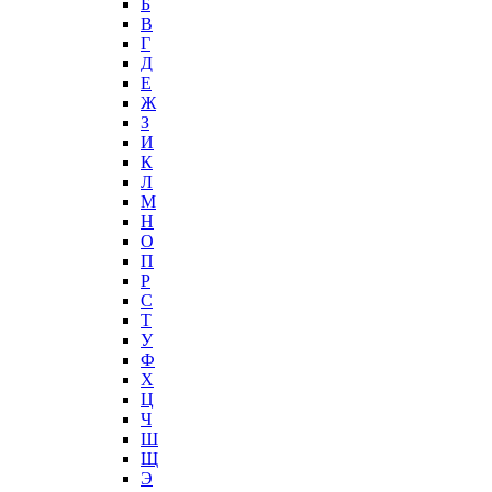
Б
В
Г
Д
Е
Ж
З
И
К
Л
М
Н
О
П
Р
С
Т
У
Ф
Х
Ц
Ч
Ш
Щ
Э