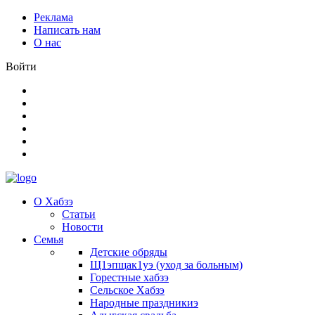
Реклама
Написать нам
О нас
Войти
О Хабзэ
Статьи
Новости
Семья
Детские обряды
Щ1эпщак1уэ (уход за больным)
Горестные хабзэ
Сельское Хабзэ
Народные праздникиэ