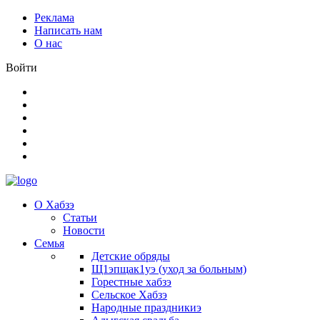
Реклама
Написать нам
О нас
Войти
О Хабзэ
Статьи
Новости
Семья
Детские обряды
Щ1эпщак1уэ (уход за больным)
Горестные хабзэ
Сельское Хабзэ
Народные праздникиэ