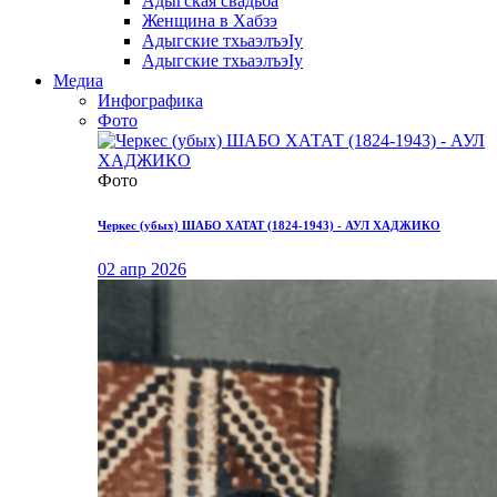
Адыгская свадьба
Женщина в Хабзэ
Адыгские тхьаэлъэIу
Адыгские тхьаэлъэIу
Медиа
Инфографика
Фото
Фото
Черкес (убых) ШАБО ХАТАТ (1824-1943) - АУЛ ХАДЖИКО
02 апр 2026