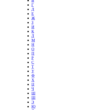
В
Г
Д
Е
Ж
З
И
К
Л
М
Н
О
П
Р
С
Т
У
Ф
Х
Ц
Ч
Ш
Щ
Э
Ю